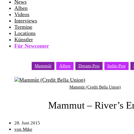
News
Alben
Videos
Interviews
Termine
Locations
Künstler
Für Newcomer
Mammút
Alben
Dream-Pop
Indie-Pop
Mammùt (Credit Bella Union)
Mammut – River’s E
28. Juni 2015
von Mike