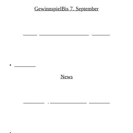
Gewinnspiel
Bis 7. September
Charley Crockett – Tickets zu gewinnen
04.09.2023
von
MusikBlog News
News
MusikBlog präsentiert Charley Crockett
12.05.2023