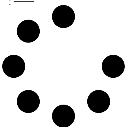
von
MusikBlog News