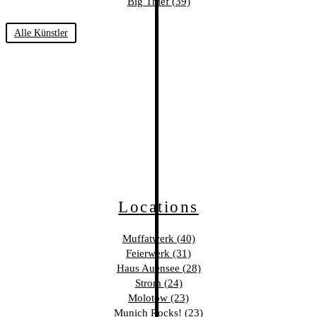
Big Thief (39)
Alle Künstler
Locations
Muffatwerk (40)
Feierwerk (31)
Haus Auensee (28)
Strom (24)
Molotow (23)
Munich Rocks! (23)