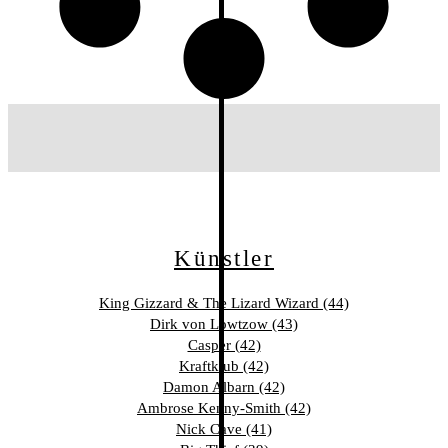
Künstler
King Gizzard & The Lizard Wizard (44)
Dirk von Lowtzow (43)
Casper (42)
Kraftklub (42)
Damon Albarn (42)
Ambrose Kenny-Smith (42)
Nick Cave (41)