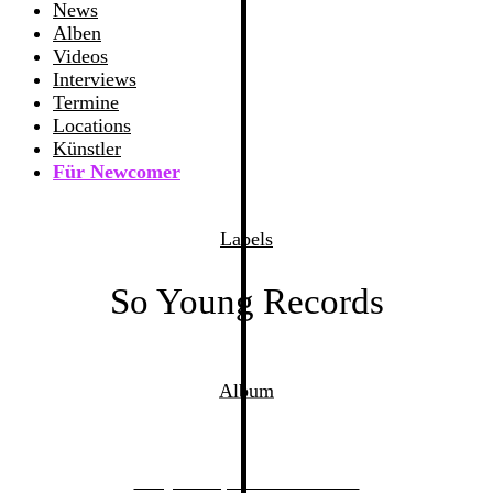
News
Alben
Videos
Interviews
Termine
Locations
Künstler
Für Newcomer
Labels
So Young Records
Album
Folly Group – Down There!