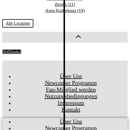
Zenith (21)
Astra Kulturhaus (19)
Alle Locations
Hell
Dunkel
Über Uns
Newcomer Programm
Fan-Mitglied werden
Nutzungsbedingungen
Impressum
Kontakt
Über Uns
Newcomer Programm