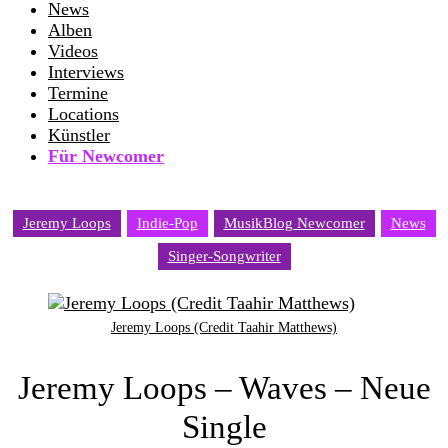
News
Alben
Videos
Interviews
Termine
Locations
Künstler
Für Newcomer
Jeremy Loops
Indie-Pop
MusikBlog Newcomer
News
Singer-Songwriter
Jeremy Loops (Credit Taahir Matthews)
Jeremy Loops – Waves – Neue
Single