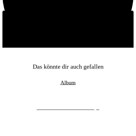
Keine aktuellen Termine
Schreibe einen Kommentar
Du musst
angemeldet
sein, um einen Kommentar
abzugeben.
Das könnte dir auch gefallen
Album
The Mountain Goats – Days