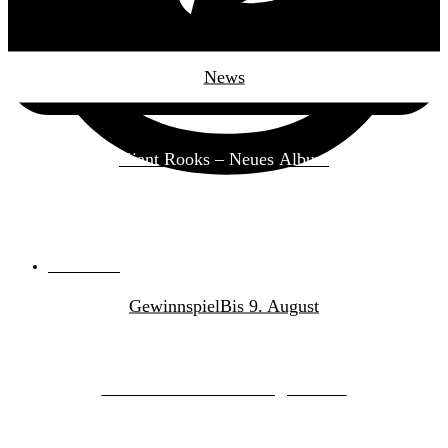
Das könnte dir auch gefallen
News
Giant Rooks – Neues Album
05.08.2026
von
Natalie Purdak
Gewinnspiel
Bis 9. August
Borderline – Tickets zu gewinnen