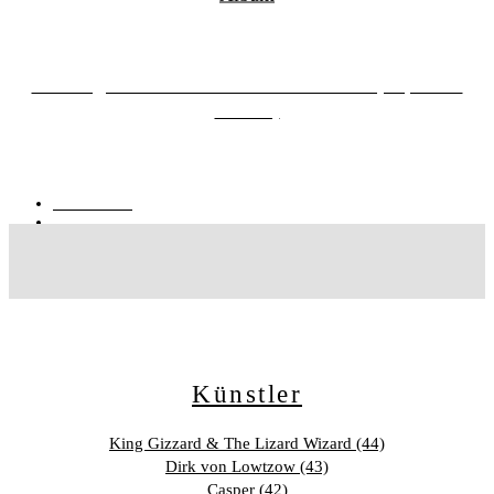
Kate Fagan – I Don’t Wanna Be Too Cool (Expanded
Edition)
25.02.2023
von
Patricia
Künstler
King Gizzard & The Lizard Wizard (44)
Dirk von Lowtzow (43)
Casper (42)