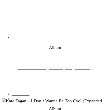
The Lemon Twigs – Look For Your Mind!
07.05.2026
von
Markus Soellner
Album
The Lemon Twigs – Everything Harmony
01.05.2023
von
Anton
Album