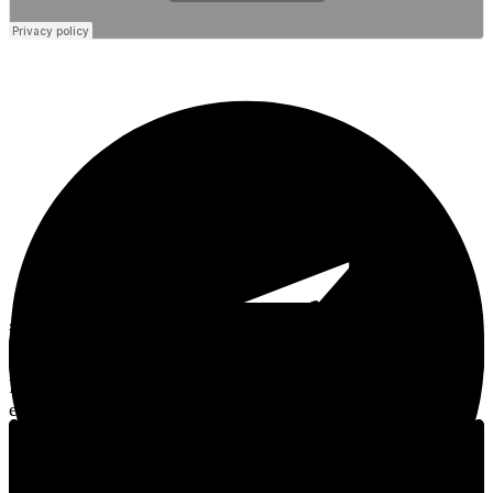
„The Lemon Twigs – A Dream Is All We Know" in
deine Jahres-Charts?
Fan-Mitglieder markieren Alben als Favorit und küren ihre
eigenen Jahrescharts.
Fan-Mitglied werden
Schon Mitglied? Anmelden