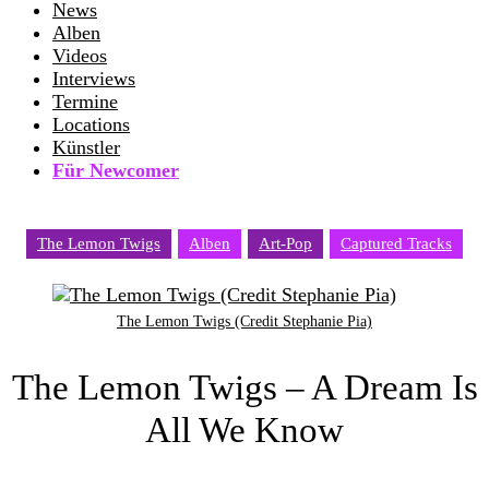
News
Alben
Videos
Interviews
Termine
Locations
Künstler
Für Newcomer
The Lemon Twigs
Alben
Art-Pop
Captured Tracks
The Lemon Twigs (Credit Stephanie Pia)
The Lemon Twigs – A Dream Is
All We Know