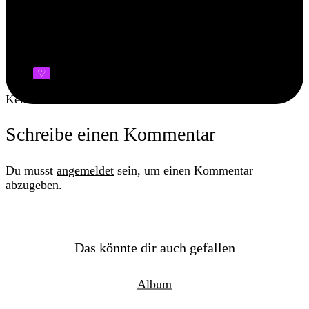
Kommende Konzerttermine
Di
22
Sep
Bahnhof Pauli
·
Hamburg
♡
Keine aktuellen Termine
Schreibe einen Kommentar
Du musst
angemeldet
sein, um einen Kommentar
abzugeben.
Das könnte dir auch gefallen
Album