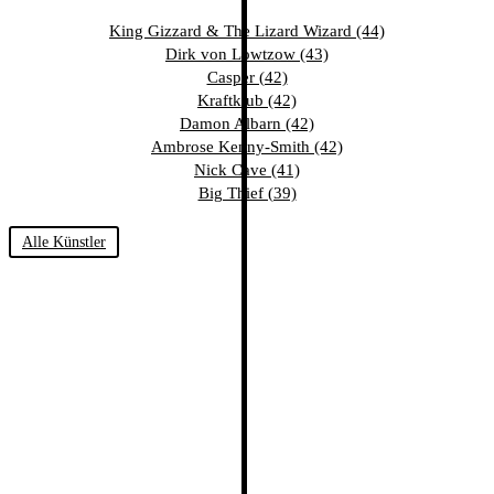
King Gizzard & The Lizard Wizard (44)
Dirk von Lowtzow (43)
Casper (42)
Kraftklub (42)
Damon Albarn (42)
Ambrose Kenny-Smith (42)
Nick Cave (41)
Big Thief (39)
Alle Künstler