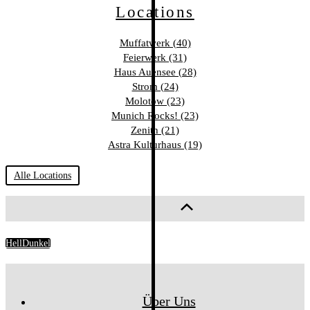
Locations
Muffatwerk (40)
Feierwerk (31)
Haus Auensee (28)
Strom (24)
Molotow (23)
Munich Rocks! (23)
Zenith (21)
Astra Kulturhaus (19)
Alle Locations
Hell
Dunkel
Über Uns