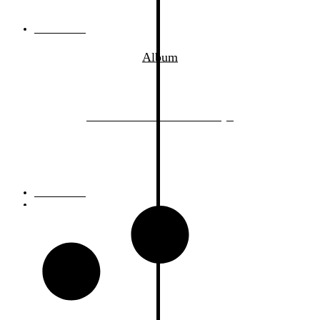
08.08.2015
von
Kai Butterweck-Kiesling
Album
Mac DeMarco – Salad Days
09.04.2014
von
Mike