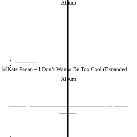
Album
The Lemon Twigs – Everything Harmony
01.05.2023
von
Anton
Album
Kate Fagan – I Don’t Wanna Be Too Cool (Expanded
Edition)
25.02.2023