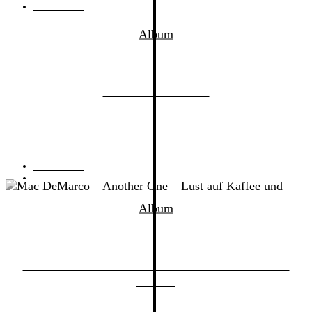
06.05.2017
von
Vera
Album
DIIV – Is The Is Are
03.02.2016
von
Mauricio
Album
Mac DeMarco – Another One – Lust auf Kaffee und
Kuchen