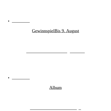
07.08.2026
von
Natalie Purdak
Gewinnspiel
Bis 9. August
Kurt Vile – Tickets zu gewinnen
07.08.2026
von
MusikBlog News
Album
The Mountain Goats – Days