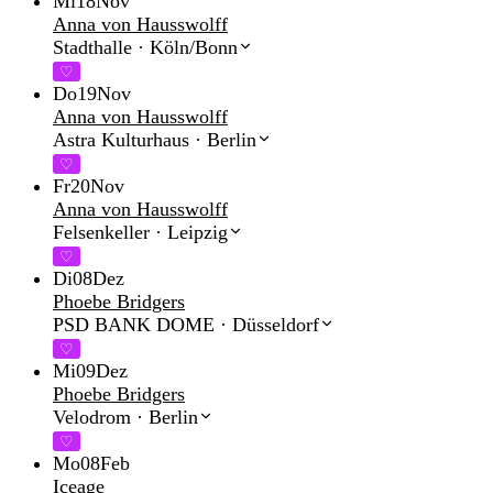
Mi
18
Nov
Anna von Hausswolff
Stadthalle
·
Köln/Bonn
♡
Do
19
Nov
Anna von Hausswolff
Astra Kulturhaus
·
Berlin
♡
Fr
20
Nov
Anna von Hausswolff
Felsenkeller
·
Leipzig
♡
Di
08
Dez
Phoebe Bridgers
PSD BANK DOME
·
Düsseldorf
♡
Mi
09
Dez
Phoebe Bridgers
Velodrom
·
Berlin
♡
Mo
08
Feb
Iceage