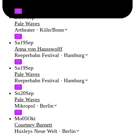
Golden Leaves Festival
·
Darmstadt
♡
Do
17
Sep
Pale Waves
Artheater
·
Köln/Bonn
♡
Sa
19
Sep
Anna von Hausswolff
Reeperbahn Festival
·
Hamburg
♡
Sa
19
Sep
Pale Waves
Reeperbahn Festival
·
Hamburg
♡
So
20
Sep
Pale Waves
Mikropol
·
Berlin
♡
Mo
05
Okt
Courtney Barnett
Huxleys Neue Welt
·
Berlin