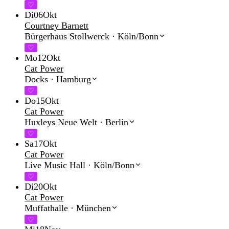
♡
Di
06
Okt
Courtney Barnett
Bürgerhaus Stollwerck
·
Köln/Bonn
♡
Mo
12
Okt
Cat Power
Docks
·
Hamburg
♡
Do
15
Okt
Cat Power
Huxleys Neue Welt
·
Berlin
♡
Sa
17
Okt
Cat Power
Live Music Hall
·
Köln/Bonn
♡
Di
20
Okt
Cat Power
Muffathalle
·
München
♡