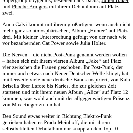
Supergroup boygenius, bestehend aus Dacus,
Julien Baker
und
Phoebe Bridgers
mit ihrem Debütalbum auf Platz
zwei.
Anna Calvi kommt mit ihrem großartigen, wenn auch nicht
mehr ganz so atmosphärischen, Album „Hunter“ auf Platz
drei. Mit kleiner Unterbrechung gefolgt von der nach wie
vor bezaubernden Cat Power sowie Julia Holter.
Die Nerven – die nicht Post-Punk genannt werden wollen
– haben sich mit ihrem vierten Album „Fake“ auf Platz
vier zwischen die Frauen geschoben. Ihr Post-Punk, der
immer auch etwas nach Neuer Deutscher Welle klingt, hat
mittlerweile viele neue deutsche Bands inspiriert, von
Kala
Brisella
über
Lafote
bis Karies, die zur gleichen Zeit
starteten und mit ihrem neuen Album „Alice“ auf Platz 12
kommen, was wohl auch mit der allgegenwärtigen Präsenz
von Max Rieger zu tun hat.
Den Sound etwas weiter in Richtung Elektro-Punk
getrieben haben es Prada Meinhoff, die mit ihrem
selbstbetitelten Debütalbum nur knapp an den Top 10